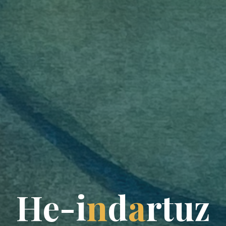
H
e
-
i
n
d
a
r
t
u
z
z