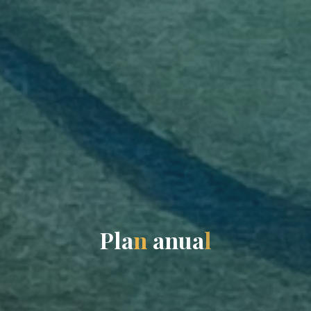
P
l
a
n
a
n
u
a
l