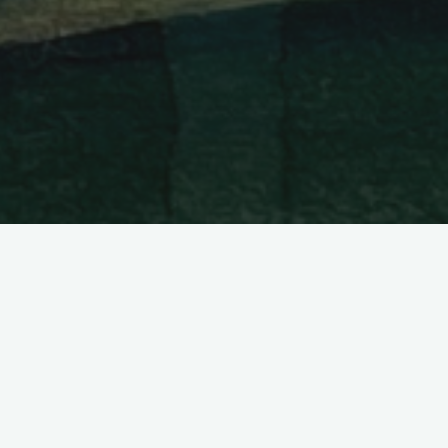
La dirección del centro tiene la responsabilidad de coordinar el
plan anual del centro y para ello tiene la ayuda del organo
pertinente en cada caso.
Es responsabilidad del OMR dar el visto bueno a ese plan sin
perjudicar a las actividades de enseñanza que el EEP le da al
claustro.
Descargar el plan anual del centro