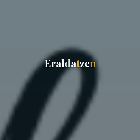
E
r
a
l
d
a
t
z
e
n