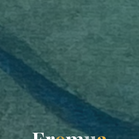
E
r
e
m
u
a