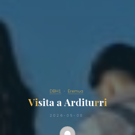
DBH1
Eremua
V
i
s
i
t
a
a
A
r
d
i
t
u
r
r
i
2026-05-08