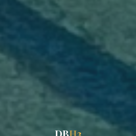
D
B
H
3