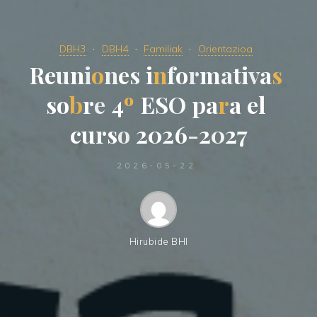
DBH3
DBH4
Familiak
Orientazioa
R
e
u
n
i
o
n
e
s
i
n
f
o
r
m
a
t
i
v
a
s
s
o
b
r
e
4
º
E
S
O
p
a
r
a
e
l
c
u
r
s
o
2
0
2
6
-
2
0
2
7
2026-05-22
Hirubide BHI