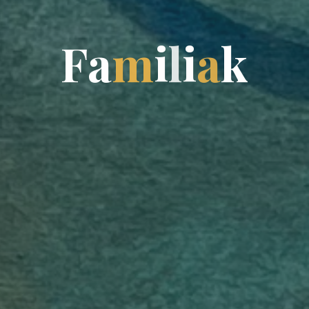
F
a
m
i
l
i
a
k