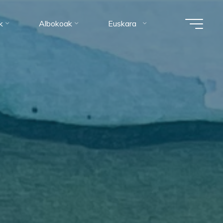
k
Albokoak
Euskara