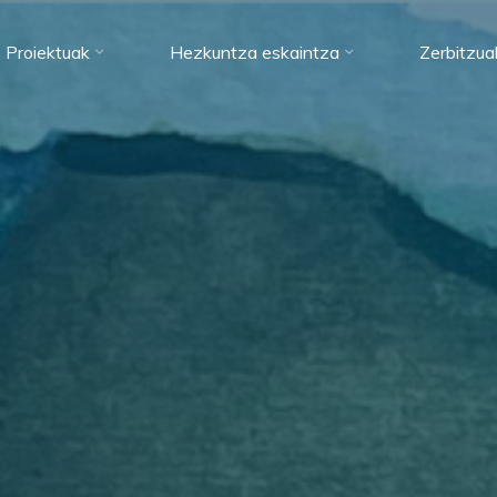
Proiektuak
Hezkuntza eskaintza
Zerbitzua