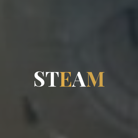
S
T
E
A
M