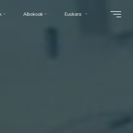
k
Albokoak
Euskara