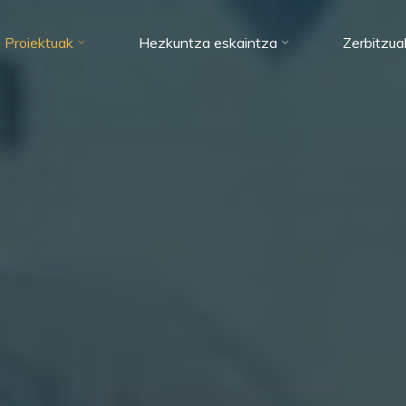
Proiektuak
Hezkuntza eskaintza
Zerbitzua