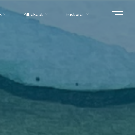
k
Albokoak
Euskara