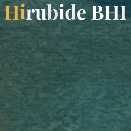
H
i
r
u
b
i
d
e
B
H
I