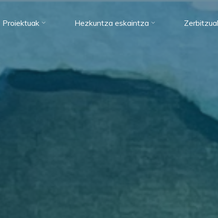
Proiektuak
Hezkuntza eskaintza
Zerbitzua