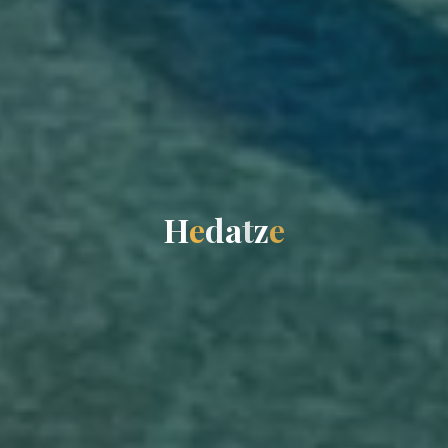
H
e
d
a
t
z
e