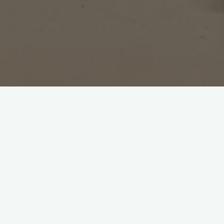
esorado que
Tresnak
o. Después de