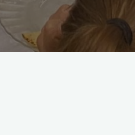
En la última clas
Pil-pilean
participa en el H
comer los talos, 