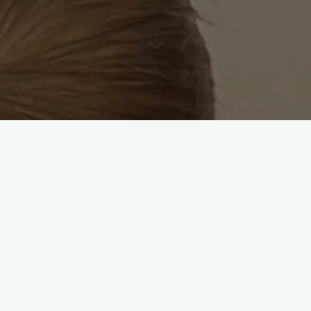
e previa a la Navidad, ayer, 22 de diciembre, el alumnado y prof
edatze se comieron talos con el objetivo de terminar bien el añ
despidieron el año jugando.