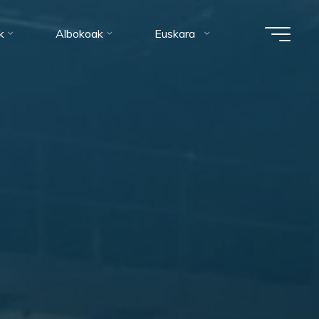
k
Albokoak
Euskara