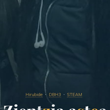
Hirubide
DBH3
STEAM