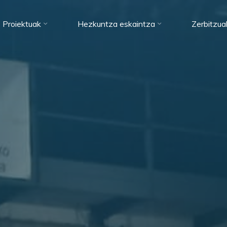
Proiektuak
Hezkuntza eskaintza
Zerbitzua