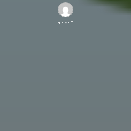
Hirubide BHI