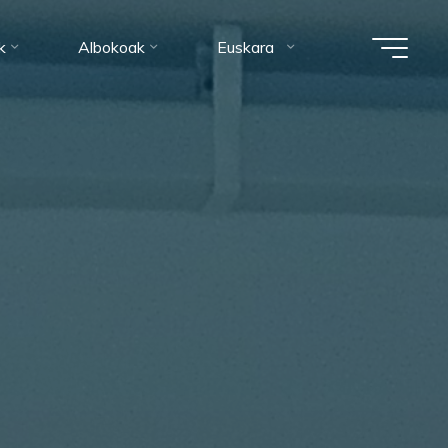
k
Albokoak
Euskara