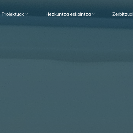
Proiektuak
Hezkuntza eskaintza
Zerbitzua