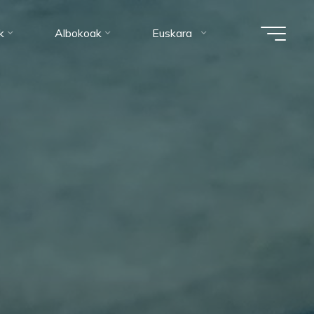
k
Albokoak
Euskara