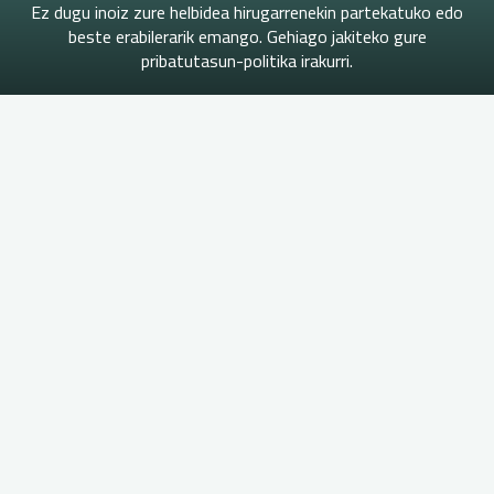
Ez dugu inoiz zure helbidea hirugarrenekin partekatuko edo
beste erabilerarik emango. Gehiago jakiteko gure
pribatutasun-politika irakurri.
Hirubide
Koreografiak DBH 3
Hirubide BHI
2018-06-12
3. DBH-n koreografiak lantzen egon dira musika
ikasgaian. Gai ezberdinak landu dituzte: IKKI,
inprobisazioa, estribiloa, erritmoa, talde lana,
errespetoa, entzumena…
"Koreografiak
Irakurri gehiago
DBH
3"