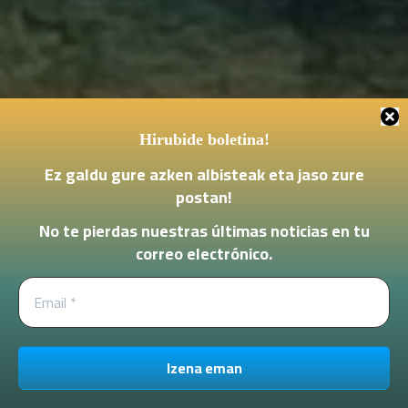
Hirubide boletina!
Ez galdu gure azken albisteak eta jaso zure
postan
!
No te pierdas nuestras últimas noticias en tu
correo electrónico.