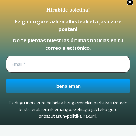
Hirubide boletina!
Ez galdu gure azken albisteak eta jaso zure
postan
!
No te pierdas nuestras últimas noticias en tu
correo electrónico.
Ez dugu inoiz zure helbidea hirugarrenekin partekatuko edo
beste erabilerarik emango. Gehiago jakiteko gure
pribatutasun-politika irakurri.