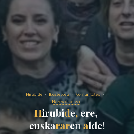
Hirubide
Ikastetxea
Komunitatea
Normalkuntza
H
i
r
u
b
i
d
e
,
e
r
e
,
e
u
s
k
a
r
a
r
e
n
a
l
d
e
!