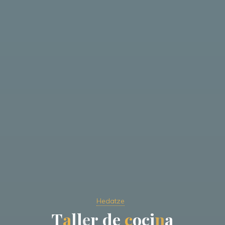
Hedatze
T
a
l
l
e
r
d
e
c
o
c
i
n
a