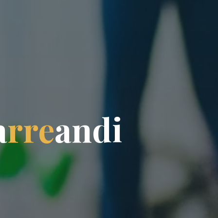
a
r
r
e
a
n
d
i