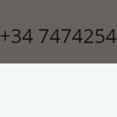
invitar a
Tresnak
ya está abierta la