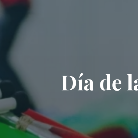
D
í
a
d
e
l