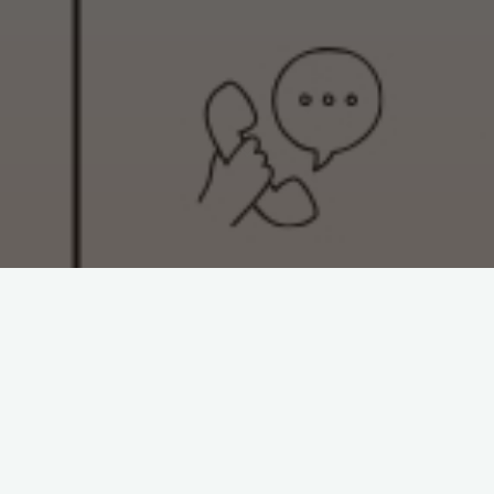
ebrero, se celebrará el día de la Korrika en Larreandi. Queremos 
nado, profesorado, familias y a toda la comunidad educativa.
a se realizará un taller de circo y danza en el CEIP Eguzkitza y 
articipar en estos talleres. ¡Animaos!