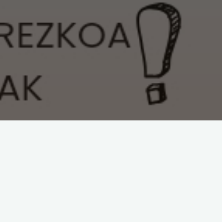
El sábado, 24 de f
Pil-pilean
participar a alum
En el marco del dí
inscripción para p