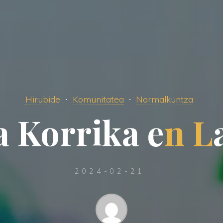
Hirubide
Komunitatea
Normalkuntza
a
K
o
r
r
i
k
a
e
n
L
2024-02-21