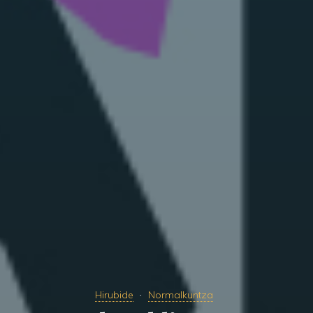
Hirubide
Normalkuntza