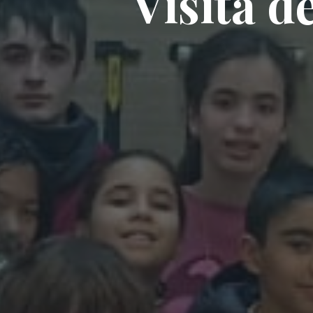
V
i
s
i
t
a
d