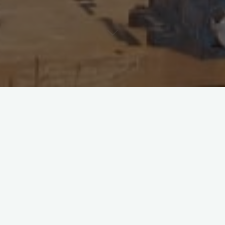
 de 6º de primaria del centro Elatzeta nos han visitado a lo lar
e. Como este año terminarán la Educación Primaria, para que e
daptación a Secundaria sean más fáciles, han tenido la oportuni
sorado y a compañeros y compañeras mayores. ¡Pronto volverem