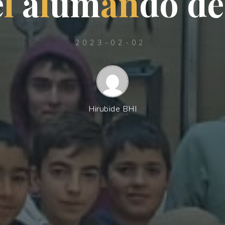
e
l
a
l
u
m
a
n
d
o
d
e
2023-02-02
Hirubide BHI