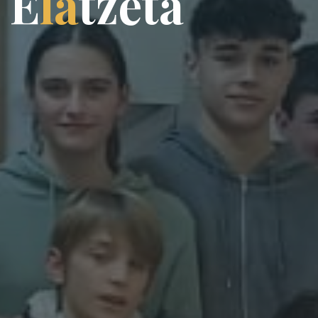
E
l
a
t
z
e
t
a