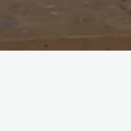
Los/as alumnos/as
Pil-pilean
semana en Hirubid
transición y la a
centro, al profe