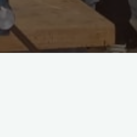
go de esta
Tresnak
l próximo curso la
dad de conocer el
os a vernos!