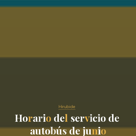
Hirubide
H
o
r
a
r
i
o
d
e
l
s
e
r
v
i
c
i
o
d
e
a
u
t
o
b
ú
s
d
e
j
u
n
i
o