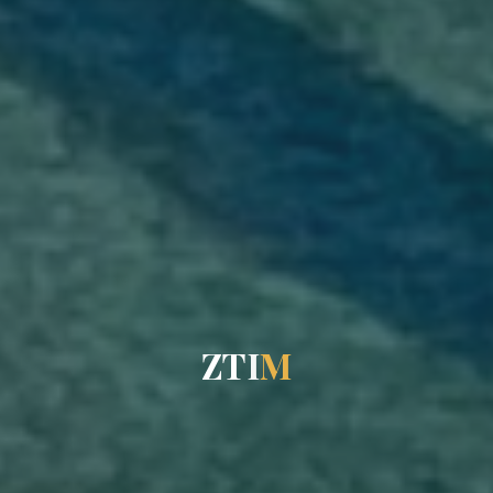
Z
T
I
M