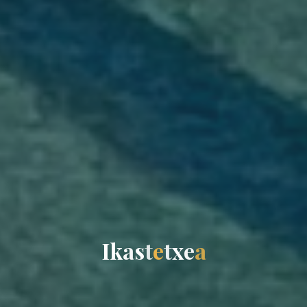
I
k
a
s
t
e
t
x
e
a