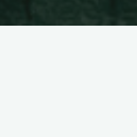
Hezkidetza
Hablemos de amor…