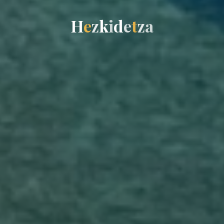
H
e
z
k
i
d
e
t
z
a