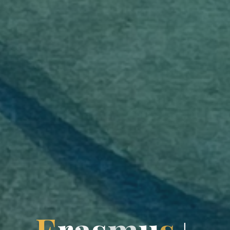
E
r
a
s
m
u
s
+