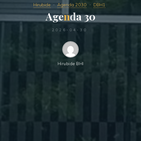
Hirubide
Agenda 2030
DBH1
A
g
e
n
d
a
3
0
2026-04-30
Hirubide BHI