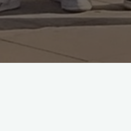
La semana pasada representantes de los centros escolares de
Irun se reunieron en el complejo Palmera Montero. También
participaron tres alumnos de Hirubide.
En esta reunión conocimos los datos de las limpiezas
comunitarias realizadas en los parques de Irun y además,
trabajamos en el informe final que leeremos al alcalde en el
próximo Foro Municipal.