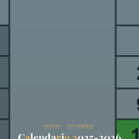
Hirubide
Komunitatea
C
a
l
e
n
d
a
r
i
o
2
0
2
5
-
2
0
2
6