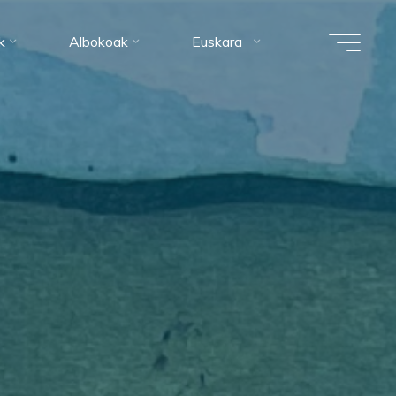
k
Albokoak
Euskara