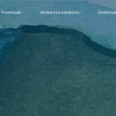
Proiektuak
Hezkuntza eskaintza
Zerbitzua