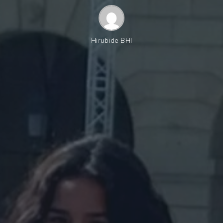
Hirubide BHI