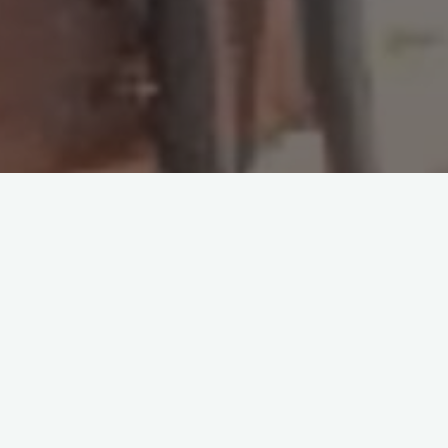
ian
Tresnak