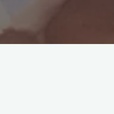
, maiatzak 25, Afrika Eguna ospatu zen lehen aldiz Hondarrib
skutik.
 bigarren mailako ikasleak aurkeztu zuen ekitaldia euskaraz.