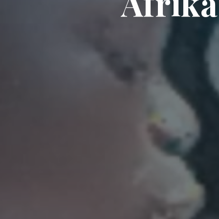
A
f
r
i
k
a