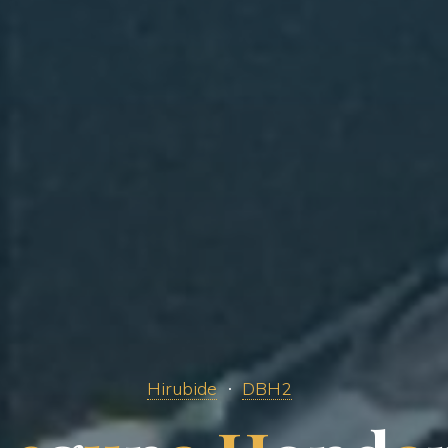
Hirubide
DBH2